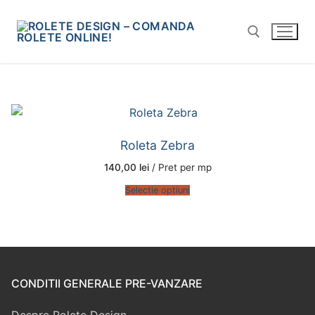
Sari
la
conținut
Caută după:
Roleta Zebra
140,00
lei
/ Pret per mp
Selectie optiuni
CONDITII GENERALE PRE-VANZARE
Despre Rolete Design