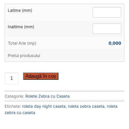
Latime (mm)
Inaltime (mm)
Total Arie (mp)
0,000
Pretul produsului
Cantitate
Adaugă în coș
Roleta
Zebra
Categorie:
Rolete Zebra cu Caseta
cu
Caseta
Etichete:
roleta day night caseta
,
roleta zebra caseta
,
roleta
zebra cu caseta