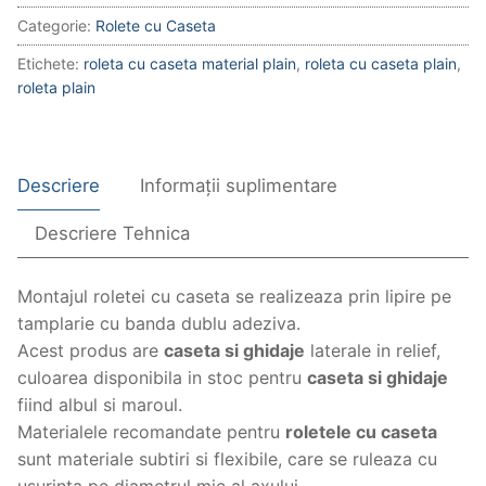
cu
Categorie:
Rolete cu Caseta
Caseta
Plain
Etichete:
roleta cu caseta material plain
,
roleta cu caseta plain
,
roleta plain
Descriere
Informații suplimentare
Descriere Tehnica
Montajul roletei cu caseta se realizeaza prin lipire pe
tamplarie cu banda dublu adeziva.
Acest produs are
caseta si ghidaje
laterale in relief,
culoarea disponibila in stoc pentru
caseta si ghidaje
fiind albul si maroul.
Materialele recomandate pentru
roletele cu caseta
sunt materiale subtiri si flexibile, care se ruleaza cu
usurinta pe diametrul mic al axului.