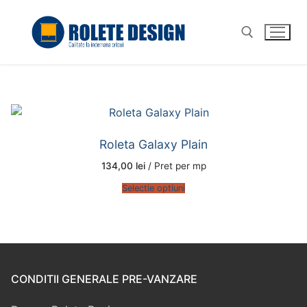
Sari
la
conținut
Caută după:
Roleta Galaxy Plain
134,00
lei
/ Pret per mp
Selectie optiuni
CONDITII GENERALE PRE-VANZARE