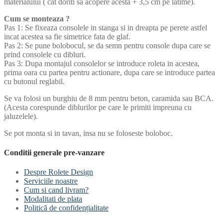
materialului ( cat doriti sa acopere acesta + 3,5 cm pe latime).
Cum se monteaza ?
Pas 1: Se fixeaza consolele in stanga si in dreapta pe perete astfel
incat acestea sa fie simetrice fata de glaf.
Pas 2: Se pune bolobocul, se da semn pentru console dupa care se
prind consolele cu dibluri.
Pas 3: Dupa montajul consolelor se introduce roleta in acestea,
prima oara cu partea pentru actionare, dupa care se introduce partea
cu butonul reglabil.
Se va folosi un burghiu de 8 mm pentru beton, caramida sau BCA.
(Acesta corespunde diblurilor pe care le primiti impreuna cu
jaluzelele).
Se pot monta si in tavan, insa nu se foloseste boloboc.
Conditii generale pre-vanzare
Despre Rolete Design
Serviciile noastre
Cum si cand livram?
Modalitati de plata
Politică de confidențialitate