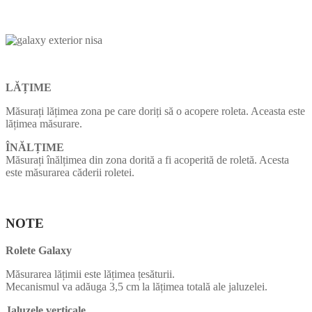
LĂȚIME
Măsurați lățimea zona pe care doriți să o acopere roleta. Aceasta este
lățimea măsurare.
ÎNĂLȚIME
Măsurați înălțimea din zona dorită a fi acoperită de roletă. Acesta
este măsurarea căderii roletei.
NOTE
Rolete Galaxy
Măsurarea lățimii este lățimea țesăturii.
Mecanismul va adăuga 3,5 cm la lățimea totală ale jaluzelei.
Jaluzele verticale