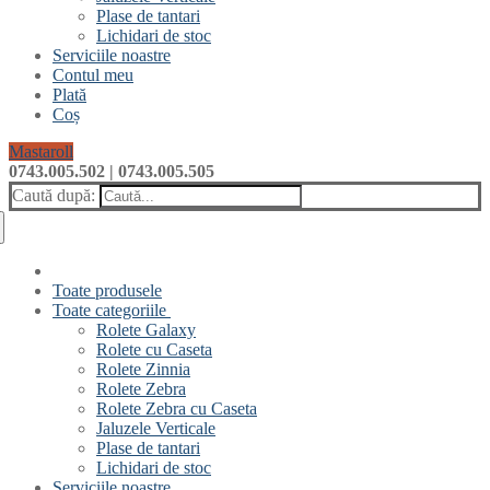
Plase de tantari
Lichidari de stoc
Serviciile noastre
Contul meu
Plată
Coș
Mastaroll
0743.005.502 | 0743.005.505
Caută după:
Toate produsele
Toate categoriile
Rolete Galaxy
Rolete cu Caseta
Rolete Zinnia
Rolete Zebra
Rolete Zebra cu Caseta
Jaluzele Verticale
Plase de tantari
Lichidari de stoc
Serviciile noastre