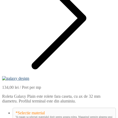
134,00
lei
/ Pret per mp
Roleta Galaxy Plain este rolete fara caseta, cu ax de 32 mm
diametru. Profilul terminal este din aluminiu.
*
Selectie material
Va rugam sa selectati materialul dorit pentru aceasta roleta. Magazinul permite alegerea unui