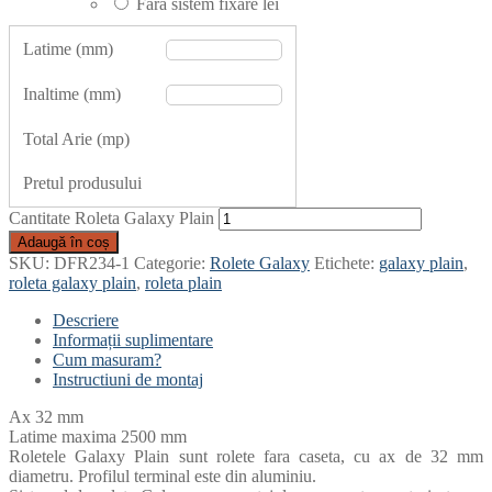
Fara sistem fixare
lei
Latime (mm)
Inaltime (mm)
Total Arie (mp)
Pretul produsului
Cantitate Roleta Galaxy Plain
Adaugă în coș
SKU:
DFR234-1
Categorie:
Rolete Galaxy
Etichete:
galaxy plain
,
roleta galaxy plain
,
roleta plain
Descriere
Informații suplimentare
Cum masuram?
Instructiuni de montaj
Ax 32 mm
Latime maxima 2500 mm
Roletele Galaxy Plain sunt rolete fara caseta, cu ax de 32 mm
diametru. Profilul terminal este din aluminiu.