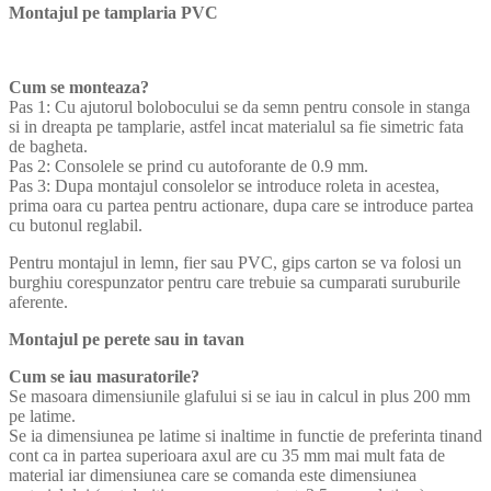
Montajul pe tamplaria PVC
Cum se monteaza?
Pas 1: Cu ajutorul bolobocului se da semn pentru console in stanga
si in dreapta pe tamplarie, astfel incat materialul sa fie simetric fata
de bagheta.
Pas 2: Consolele se prind cu autoforante de 0.9 mm.
Pas 3: Dupa montajul consolelor se introduce roleta in acestea,
prima oara cu partea pentru actionare, dupa care se introduce partea
cu butonul reglabil.
Pentru montajul in lemn, fier sau PVC, gips carton se va folosi un
burghiu corespunzator pentru care trebuie sa cumparati suruburile
aferente.
Montajul pe perete sau in tavan
Cum se iau masuratorile?
Se masoara dimensiunile glafului si se iau in calcul in plus 200 mm
pe latime.
Se ia dimensiunea pe latime si inaltime in functie de preferinta tinand
cont ca in partea superioara axul are cu 35 mm mai mult fata de
material iar dimensiunea care se comanda este dimensiunea