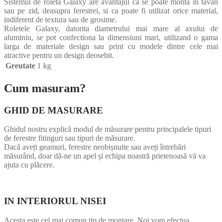
Sistemul de roleta Galaxy are avantajul ca se poate monta in tavan
sau pe zid, deasupra ferestrei, si ca poate fi utilizat orice material,
indiferent de textura sau de grosime.
Roletele Galaxy, datorita diametrului mai mare al axului de
aluminiu, se pot confectiona la dimensiuni mari, utilizand o gama
larga de materiale design sau print cu modele dintre cele mai
atractive pentru un design deosebit.
Greutate
1 kg
Cum masuram?
GHID DE MASURARE
Ghidul nostru explică modul de măsurare pentru principalele tipuri
de ferestre fitinguri sau tipuri de măsurare.
Dacă aveți geamuri, ferestre neobișnuite sau aveți întrebări
măsurând, doar dă-ne un apel și echipa noastră prietenoasă vă va
ajuta cu plăcere.
IN INTERIORUL NISEI
Acesta este cel mai comun tip de montare. Noi vom efectua