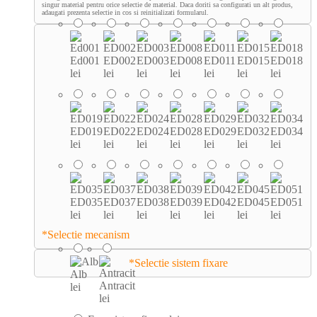
singur material pentru orice selectie de material. Daca doriti sa configurati un alt produs,
adaugati prezenta selectie in cos si reinitializati formularul.
Ed001
ED002
ED003
ED008
ED011
ED015
ED018
lei
lei
lei
lei
lei
lei
lei
ED019
ED022
ED024
ED028
ED029
ED032
ED034
lei
lei
lei
lei
lei
lei
lei
ED035
ED037
ED038
ED039
ED042
ED045
ED051
lei
lei
lei
lei
lei
lei
lei
*
Selectie mecanism
*
Selectie sistem fixare
Alb
Antracit
lei
lei