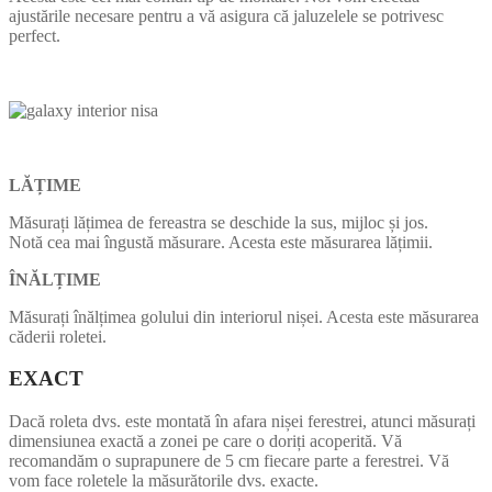
ajustările necesare pentru a vă asigura că jaluzelele se potrivesc
perfect.
LĂȚIME
Măsurați lățimea de fereastra se deschide la sus, mijloc și jos.
Notă cea mai îngustă măsurare. Acesta este măsurarea lățimii.
ÎNĂLȚIME
Măsurați înălțimea golului din interiorul nișei. Acesta este măsurarea
căderii roletei.
EXACT
Dacă roleta dvs. este montată în afara nișei ferestrei, atunci măsurați
dimensiunea exactă a zonei pe care o doriți acoperită. Vă
recomandăm o suprapunere de 5 cm fiecare parte a ferestrei. Vă
vom face roletele la măsurătorile dvs. exacte.