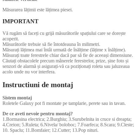
Măsurarea lățimii este lățimea piesei.
IMPORTANT
Vă rugăm să faceți cu grijă măsurătorile spațiului care se dorește
acoperit.
Măsurătorile trebuie să fie întotdeauna în milimetri.
Măsurați lățimea mai întâi urmată de înălțime (lățime x înălțime).
Măsurați toate ferestrele chiar dacă par să fie de aceeași dimensiune.
Căutați obstacolele precum mânerele ferestrelor, prize, șine foto și
senzori de alarmă și asigurați-vă ca poziționați roleta sau jaluzeaua
acolo unde nu vor interfera.
Instructiuni de montaj
Sistem montaj
Roletele Galaxy pot fi montate pe tamplarie, perete sau in tavan.
De ce aveti nevoie pentru montaj?
1.Bormasina electrica; 2.Burghiu; 3.Surubelnita in cruce si dreapta;
4.Creion; 5.Ruleta; 6.Nivela/ boloboc; 7.Foarfeca; 8.Scara; 9.Cleste;
10. Spaclu; 11.Bomfaier; 12.Cutter; 13.Pop nituri.